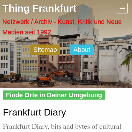
Menu
Thing Frankfurt
Artspaces
Netzwerk / Archiv - Kunst, Kritik und Neue
Medien seit 1992
Cool Places
Sitemap
About
Frankfurt Diary
Activity
Home
»
Frankfurt
» Diary
Recent Posts
Finde Orte in Deiner Umgebung
Home
Frankfurt Diary
Frankfurt Diary, bits and bytes of cultural