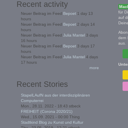
Recent activity
Mach
für D
Neuer Beitrag im Feed
Bepoet
1 day 13
auf d
hours
Deine
Neuer Beitrag im Feed
Bepoet
2 days 14
hours
Abonn
Neuer Beitrag im Feed
Julia Mantel
3 days
dem 
16 hours
aus.
Neuer Beitrag im Feed
Bepoet
3 days 17
hours
Neuer Beitrag im Feed
Julia Mantel
4 days
17 hours
Unte
more
Recent Stories
StapelLAufN aus der interdisziplinären
Computerrei
Mon., 28.11. 2022 - 18:43
stbeck
FREIHEIT (Corona 2020/21)
Wed., 15.09. 2021 - 00:00
Thing
Stadtkind Blog zu Kunst und Kultur
Thu., 23.05. 2019 - 12:21
stbeck