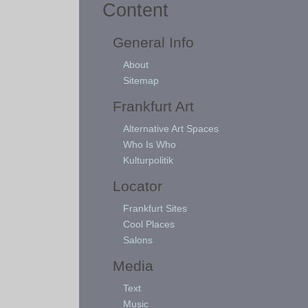
Content
General Info
About
Sitemap
Frankfurt Art
Alternative Art Spaces
Who Is Who
Kulturpolitik
Locator
Frankfurt Sites
Cool Places
Salons
Media
Text
Music