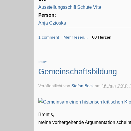
Ausstellungsschiff Schute Vita
Person:
Anja Czioska
1 comment
Mehr lesen...
60 Herzen
STORY
Gemeinschaftsbildung
Veröffentlicht von
Stefan Beck
am
16. Aug. 2010, 
Brentis,
meine vorhergehende Argumentation scheint D