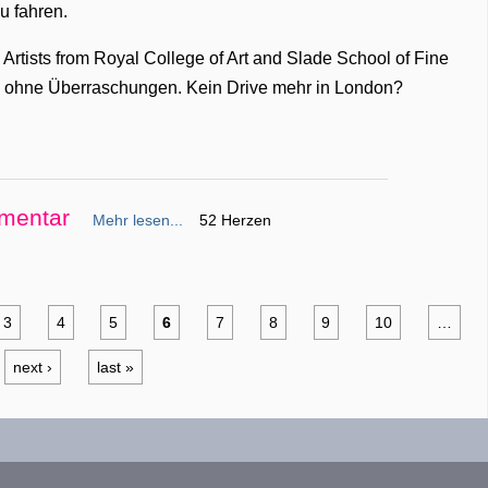
u fahren.
Artists from Royal College of Art and Slade School of Fine
d ohne Überraschungen. Kein Drive mehr in London?
mentar
Mehr lesen...
52 Herzen
3
4
5
6
7
8
9
10
…
next ›
last »