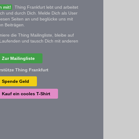
 mit!
Thing Frankfurt lebt und arbeitet
ich und durch Dich. Melde Dich als User
iesen Seiten an und beglücke uns mit
n Beiträgen.
iere die Thing Mailingliste, bleibe auf
Laufenden und tausch Dich mit anderen
Zur Mailingliste
rstütze Thing Frankfurt
Spende Geld
Kauf ein cooles T-Shirt