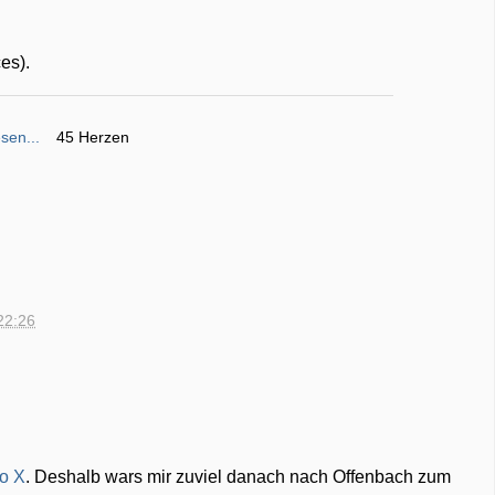
es).
sen...
45 Herzen
22:26
o X
. Deshalb wars mir zuviel danach nach Offenbach zum