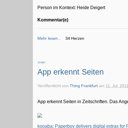
Person im Kontext: Heide Deigert
Kommentar(e)
Mehr lesen...
34 Herzen
STORY
App erkennt Seiten
Veröffentlicht von
Thing Frankfurt
am
11. Jul. 201
App erkennt Seiten in Zeitschriften. Das An
kooaba: Paperboy delivers digital extras for P