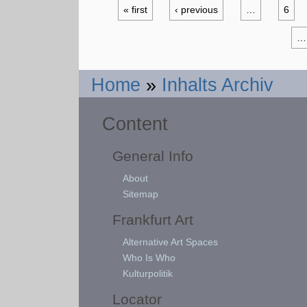
« first
‹ previous
…
6
…
Home
»
Inhalts Archiv
Content
General Info
About
Sitemap
Frankfurt Art
Alternative Art Spaces
Who Is Who
Kulturpolitik
Locator