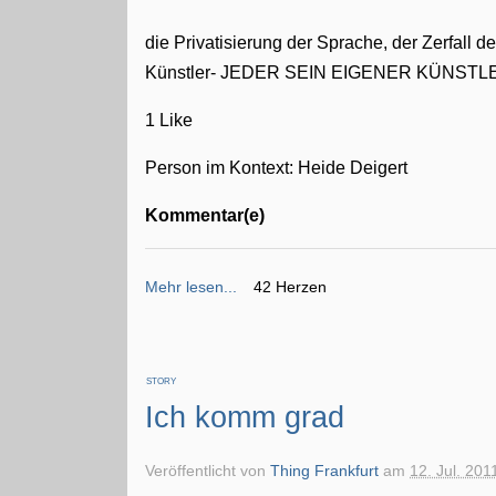
die Privatisierung der Sprache, der Zerfall d
Künstler- JEDER SEIN EIGENER KÜNSTL
1 Like
Person im Kontext: Heide Deigert
Kommentar(e)
Mehr lesen...
42 Herzen
STORY
Ich komm grad
Veröffentlicht von
Thing Frankfurt
am
12. Jul. 201