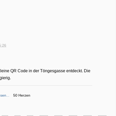
5:26
kleine QR Code in der Töngesgasse entdeckt. Die
ierig.
sen...
50 Herzen