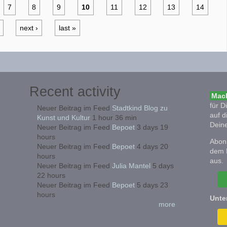
7
8
9
10
11
12
13
14
next ›
last »
Recent activity
Mach
für D
Neuer Beitrag im Feed
Stadtkind Blog zu
auf d
Kunst und Kultur
1 hour 36 min
Deine
Neuer Beitrag im Feed
Bepoet
3 days 19
hours
Abonn
Neuer Beitrag im Feed
Bepoet
4 days 20
dem 
hours
aus.
Neuer Beitrag im Feed
Julia Mantel
5 days
22 hours
Neuer Beitrag im Feed
Bepoet
5 days 23
hours
Unte
more