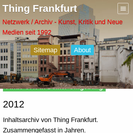
Menu
Thing Frankfurt
Artspaces
Netzwerk / Archiv - Kunst, Kritik und Neue
Medien seit 1992
Cool Places
Sitemap
About
Frankfurt Diary
Activity
Finde Orte in Deiner Umgebung
Recent Posts
2012
Home
Inhaltsarchiv von Thing Frankfurt.
Zusammengefasst in Jahren.