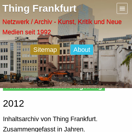
Menu
Thing Frankfurt
Artspaces
Netzwerk / Archiv - Kunst, Kritik und Neue
Medien seit 1992
Cool Places
Sitemap
About
Frankfurt Diary
Activity
Finde Orte in Deiner Umgebung
Recent Posts
2012
Home
Inhaltsarchiv von Thing Frankfurt.
Zusammengefasst in Jahren.