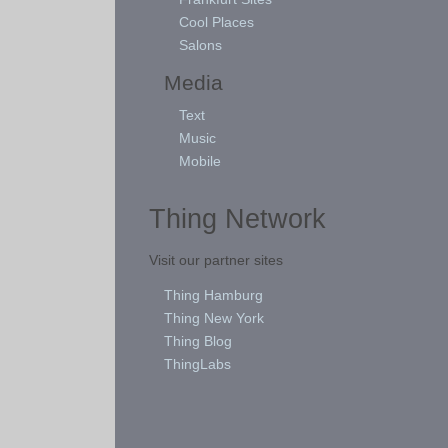
Cool Places
Salons
Media
Text
Music
Mobile
Thing Network
Visit our partner sites
Thing Hamburg
Thing New York
Thing Blog
ThingLabs