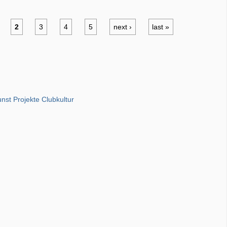
2
3
4
5
next ›
last »
unst Projekte Clubkultur