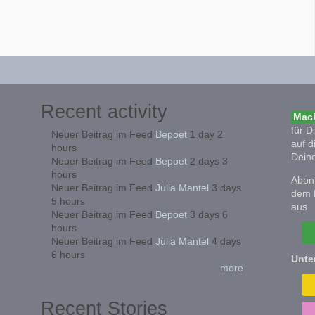
Recent activity
Mach
für D
Neuer Beitrag im Feed
Bepoet
1 day 2
auf d
hours
Deine
Neuer Beitrag im Feed
Bepoet
2 days 3
hours
Abonn
Neuer Beitrag im Feed
Julia Mantel
3 days
dem 
5 hours
aus.
Neuer Beitrag im Feed
Bepoet
3 days 6
hours
Neuer Beitrag im Feed
Julia Mantel
4 days
6 hours
Unte
more
Recent Stories