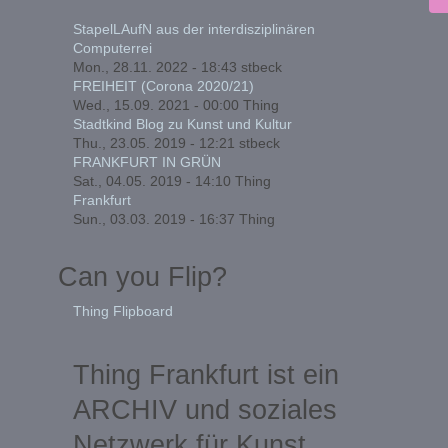
StapelLAufN aus der interdisziplinären
Computerrei
Mon., 28.11. 2022 - 18:43
stbeck
FREIHEIT (Corona 2020/21)
Wed., 15.09. 2021 - 00:00
Thing
Stadtkind Blog zu Kunst und Kultur
Thu., 23.05. 2019 - 12:21
stbeck
FRANKFURT IN GRÜN
Sat., 04.05. 2019 - 14:10
Thing
Frankfurt
Sun., 03.03. 2019 - 16:37
Thing
Can you Flip?
Thing Flipboard
Thing Frankfurt ist ein
ARCHIV und soziales
Netzwerk für Kunst