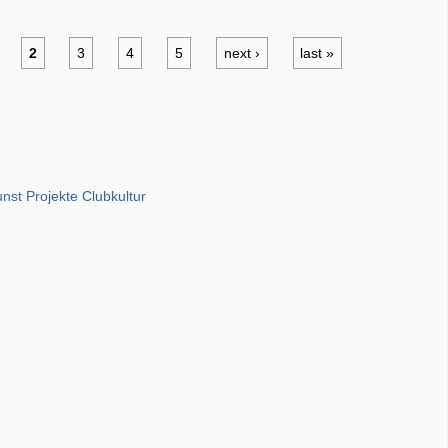
2
3
4
5
next ›
last »
unst Projekte Clubkultur