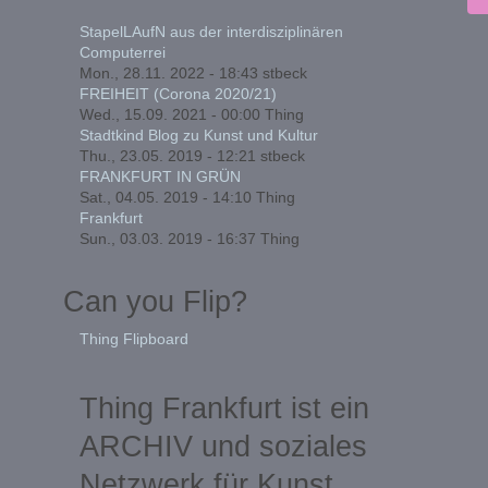
StapelLAufN aus der interdisziplinären
Computerrei
Mon., 28.11. 2022 - 18:43
stbeck
FREIHEIT (Corona 2020/21)
Wed., 15.09. 2021 - 00:00
Thing
Stadtkind Blog zu Kunst und Kultur
Thu., 23.05. 2019 - 12:21
stbeck
FRANKFURT IN GRÜN
Sat., 04.05. 2019 - 14:10
Thing
Frankfurt
Sun., 03.03. 2019 - 16:37
Thing
Can you Flip?
Thing Flipboard
Thing Frankfurt ist ein
ARCHIV und soziales
Netzwerk für Kunst