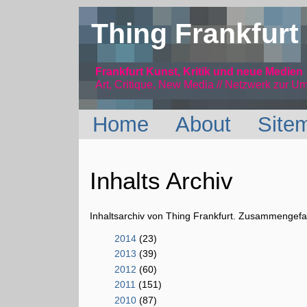
Thing Frankfurt
Frankfurt Kunst, Kritik und neue Medien
Art, Critique, New Media // Netzwerk
zur Um
Home
About
Site
Inhalts Archiv
Inhaltsarchiv von Thing Frankfurt. Zusammengefas
2014
(23)
2013
(39)
2012
(60)
2011
(151)
2010
(87)