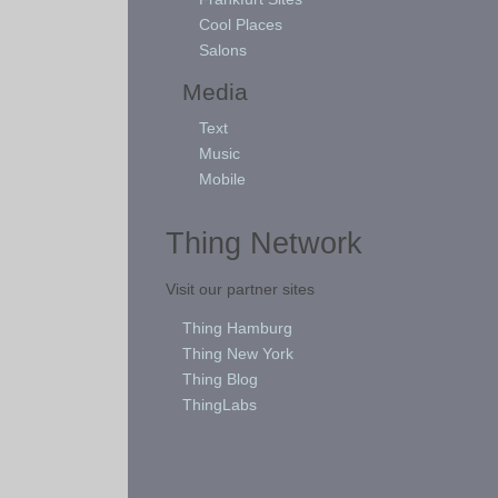
Cool Places
Salons
Media
Text
Music
Mobile
Thing Network
Visit our partner sites
Thing Hamburg
Thing New York
Thing Blog
ThingLabs