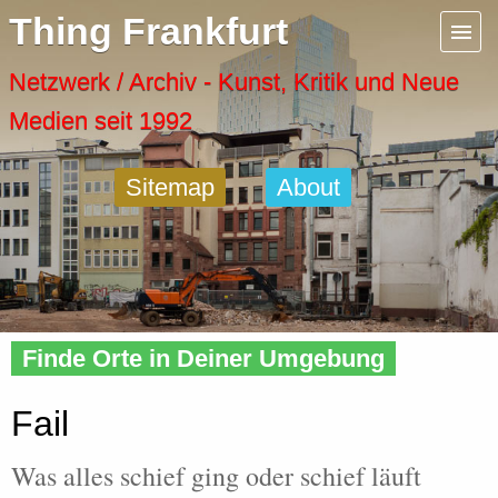
Menu
Thing Frankfurt
Artspaces
Netzwerk / Archiv - Kunst, Kritik und Neue
Medien seit 1992
Cool Places
Sitemap
About
Frankfurt Diary
Activity
Home
»
Tags
» Fail
Recent Posts
Finde Orte in Deiner Umgebung
Home
Fail
Was alles schief ging oder schief läuft