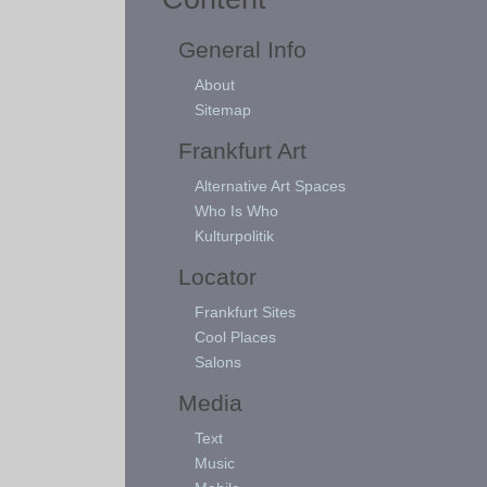
General Info
About
Sitemap
Frankfurt Art
Alternative Art Spaces
Who Is Who
Kulturpolitik
Locator
Frankfurt Sites
Cool Places
Salons
Media
Text
Music