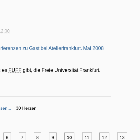
t
12:00
s es
FUFF
gibt, die Freie Universität Frankfurt.
sen...
30 Herzen
6
7
8
9
10
11
12
13