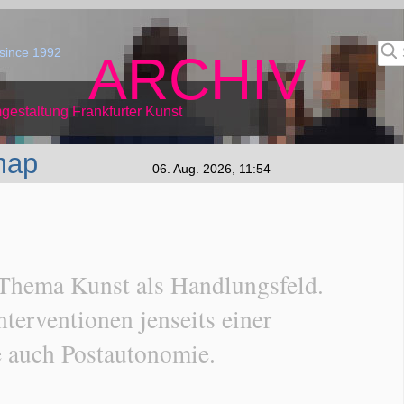
since 1992
ARCHIV
gestaltung Frankfurter Kunst
map
06. Aug. 2026, 11:54
 Thema Kunst als Handlungsfeld.
terventionen jenseits einer
e auch Postautonomie.