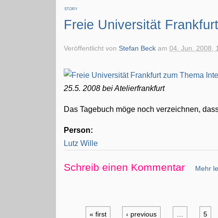
STORY
Freie Universität Frankfur
Veröffentlicht von
Stefan Beck
am
04. Jun. 2008, 
25.5. 2008 bei Atelierfrankfurt
Das Tagebuch möge noch verzeichnen, das
Person:
Lutz Wille
Schreib einen Kommentar
Mehr le
« first
‹ previous
…
5