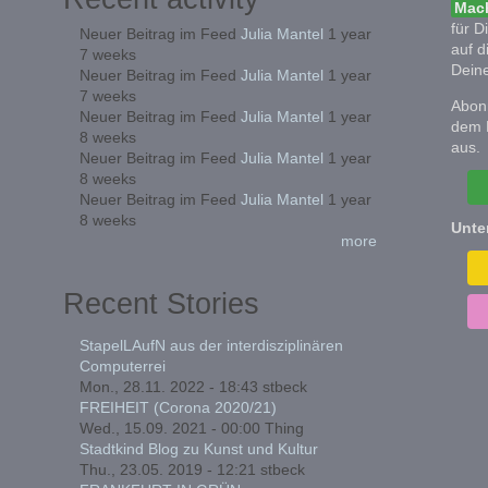
Mach
für D
Neuer Beitrag im Feed
Julia Mantel
1 year
auf d
7 weeks
Deine
Neuer Beitrag im Feed
Julia Mantel
1 year
7 weeks
Abonn
Neuer Beitrag im Feed
Julia Mantel
1 year
dem 
8 weeks
aus.
Neuer Beitrag im Feed
Julia Mantel
1 year
8 weeks
Neuer Beitrag im Feed
Julia Mantel
1 year
8 weeks
Unte
more
Recent Stories
StapelLAufN aus der interdisziplinären
Computerrei
Mon., 28.11. 2022 - 18:43
stbeck
FREIHEIT (Corona 2020/21)
Wed., 15.09. 2021 - 00:00
Thing
Stadtkind Blog zu Kunst und Kultur
Thu., 23.05. 2019 - 12:21
stbeck