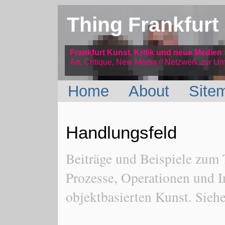
Thing Frankfurt
Frankfurt Kunst, Kritik und neue Medien
Art, Critique, New Media // Netzwerk
zur Um
Home
About
Site
Handlungsfeld
Beiträge und Beispiele zum
Prozesse, Operationen und In
objektbasierten Kunst. Sieh