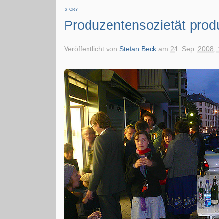
STORY
Produzentensozietät prod
Veröffentlicht von
Stefan Beck
am
24. Sep. 2008, 