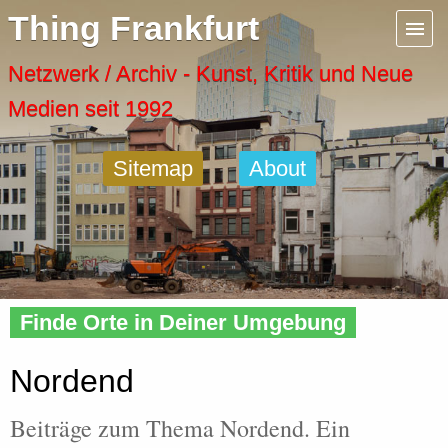
Menu
Thing Frankfurt
Artspaces
Netzwerk / Archiv - Kunst, Kritik und Neue
Medien seit 1992
Cool Places
Sitemap
About
Frankfurt Diary
Activity
Home
»
Tags
» Nordend
Recent Posts
Finde Orte in Deiner Umgebung
Home
Nordend
Beiträge zum Thema Nordend. Ein