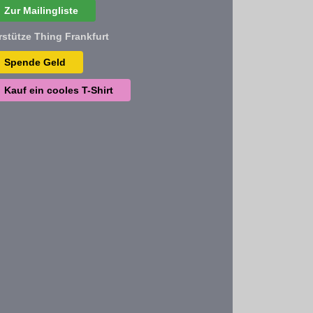
Zur Mailingliste
rstütze Thing Frankfurt
Spende Geld
Kauf ein cooles T-Shirt