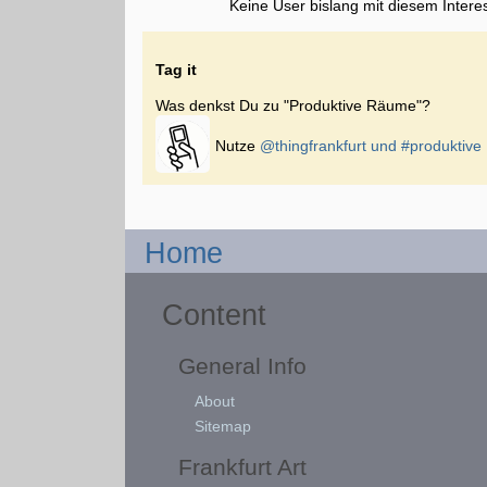
Keine User bislang mit diesem Intere
Tag it
Was denkst Du zu "Produktive Räume"?
Nutze
@thingfrankfurt und
#produktiv
Home
Content
General Info
About
Sitemap
Frankfurt Art