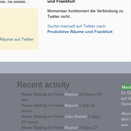
und Frankfurt
:
sse, na sowas...
Momentan funktioniert die Verbindung zu
Twitter nicht...
Suche manuell auf Twitter nach
Produktive Räume und Frankfurt
e Räume
auf Twitter
Recent activity
Mach
für D
Neuer Beitrag im Feed
Bepoet
19 hours 49
auf d
min
Deine
Neuer Beitrag im Feed
Bepoet
1 day 20
hours
Abonn
Neuer Beitrag im Feed
Julia Mantel
2 days
dem 
22 hours
aus.
Neuer Beitrag im Feed
Bepoet
2 days 23