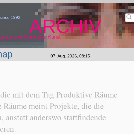
since 1992
ARCHIV
gestaltung Frankfurter Kunst
map
07. Aug. 2026, 08:15
t die mit dem Tag Produktive Räume
 Räume meint Projekte, die die
, anstatt anderswo stattfindende
eren.