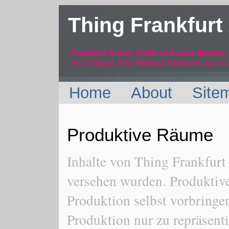
Thing Frankfurt
Frankfurt Kunst, Kritik und neue Medien
Art, Critique, New Media // Netzwerk
zur Um
Home
About
Site
Produktive Räume
Inhalte von Thing Frankfur
versehen wurden. Produktive
Produktion selbst vorbringen
Produktion nur zu repräsenti