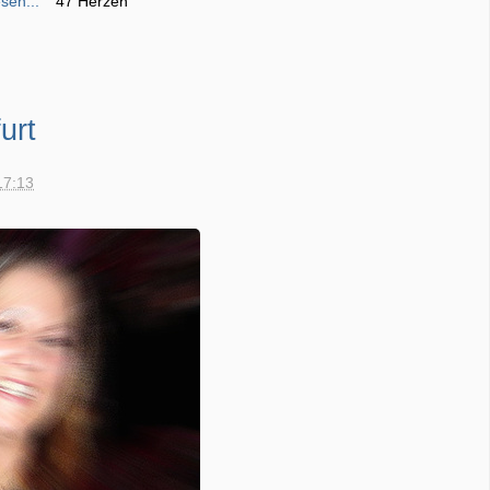
sen...
47 Herzen
urt
17:13