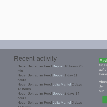
Recent activity
Mach
für D
Neuer Beitrag im Feed
Bepoet
10 hours 25
auf d
min
Deine
Neuer Beitrag im Feed
Bepoet
1 day 11
hours
Abonn
Neuer Beitrag im Feed
Julia Mantel
2 days
dem 
13 hours
aus.
Neuer Beitrag im Feed
Bepoet
2 days 14
hours
Neuer Beitrag im Feed
Julia Mantel
3 days
14 hours