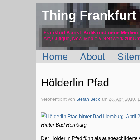
Thing Frankfurt
Frankfurt Kunst, Kritik und neue Medien
Art, Critique, New Media // Netzwerk
zur Um
Home
About
Site
Hölderlin Pfad
Veröffentlicht von
Stefan Beck
am
28. Apr. 2010, 
Hinter Bad Homburg
Der Hölderlin Pfad führt als ausgeschildert