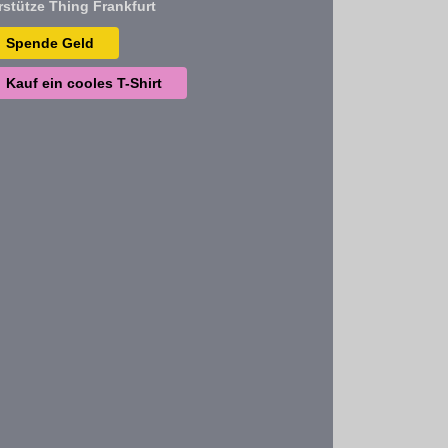
rstütze Thing Frankfurt
Spende Geld
Kauf ein cooles T-Shirt