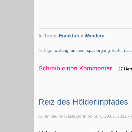
In Topic:
Frankfurt
»
Wandern
In Tags:
walking
,
umland
,
spaziergang
,
karte
,
ess
Schreib einen Kommentar
27 Her
Reiz des Hölderlinpfades
Submitted by GastautorIn on Sun., 29.07. 2012 - 