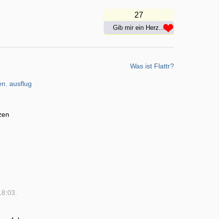
27
Gib mir ein Herz...
Was ist Flattr?
en
,
ausflug
zen
18:03.