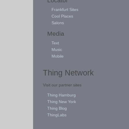
Locator
Frankfurt Sites
Cool Places
Salons
Media
Text
Music
Mobile
Thing Network
Visit our partner sites
Thing Hamburg
Thing New York
Thing Blog
ThingLabs