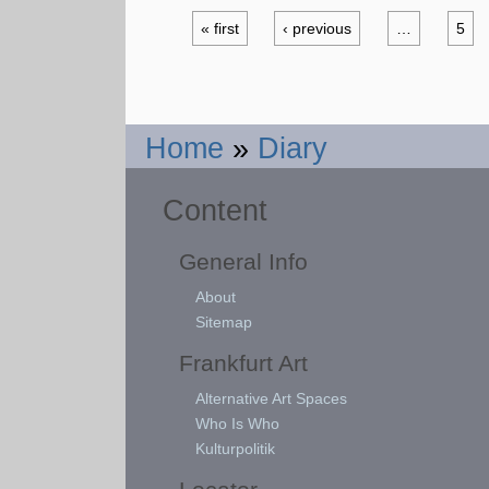
« first
‹ previous
…
5
Home
»
Diary
Content
General Info
About
Sitemap
Frankfurt Art
Alternative Art Spaces
Who Is Who
Kulturpolitik