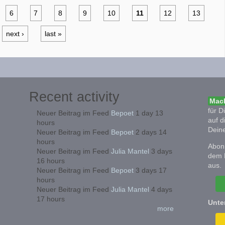
6
7
8
9
10
11
12
13
next ›
last »
Recent activity
Mach
für D
Neuer Beitrag im Feed
Bepoet
1 day 13
auf d
hours
Deine
Neuer Beitrag im Feed
Bepoet
2 days 14
hours
Abonn
Neuer Beitrag im Feed
Julia Mantel
3 days
dem 
16 hours
aus.
Neuer Beitrag im Feed
Bepoet
3 days 17
hours
Neuer Beitrag im Feed
Julia Mantel
4 days
17 hours
Unte
more