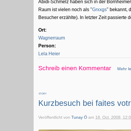
Abidi-Schmelz haben sich in der Bornheimer 
Raum ist vielen noch als "
Grxxgs
" bekannt, 
Besucher erzählte). In letzter Zeit passierte 
Ort:
Wagnerraum
Person:
Lela Heier
Schreib einen Kommentar
Mehr le
STORY
Kurzbesuch bei faites votr
Veröffentlicht von
Tunay Ö
am
18. Oct. 2008, 12: