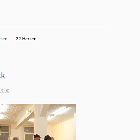
sen...
32 Herzen
ck
13:00