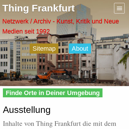
Menu
Thing Frankfurt
Artspaces
Netzwerk / Archiv - Kunst, Kritik und Neue
Medien seit 1992
Cool Places
Sitemap
About
Frankfurt Diary
Activity
Home
»
Tags
» Ausstellung
Recent Posts
Finde Orte in Deiner Umgebung
Home
Ausstellung
Inhalte von Thing Frankfurt die mit dem