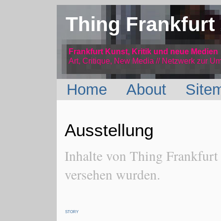
Thing Frankfurt
Frankfurt Kunst, Kritik und neue Medien
Art, Critique, New Media // Netzwerk
zur Um
Home
About
Site
Ausstellung
Inhalte von Thing Frankfurt
versehen wurden.
STORY