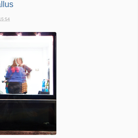
llus
15:54