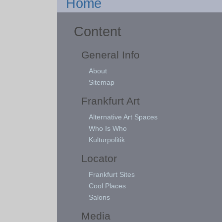
Home
Content
General Info
About
Sitemap
Frankfurt Art
Alternative Art Spaces
Who Is Who
Kulturpolitik
Locator
Frankfurt Sites
Cool Places
Salons
Media