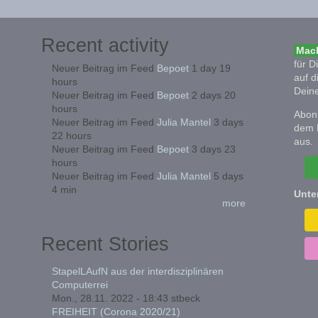
Recent activity
Mach
für D
Neuer Beitrag im Feed
Bepoet
1 day 19
auf d
hours
Deine
Neuer Beitrag im Feed
Bepoet
2 days 20
hours
Abonn
Neuer Beitrag im Feed
Julia Mantel
3 days
dem 
22 hours
aus.
Neuer Beitrag im Feed
Bepoet
3 days 23
hours
Neuer Beitrag im Feed
Julia Mantel
5 days
4 min
Unte
more
Recent Stories
StapelLAufN aus der interdisziplinären
Computerrei
Mon., 28.11. 2022 - 18:43
stbeck
FREIHEIT (Corona 2020/21)