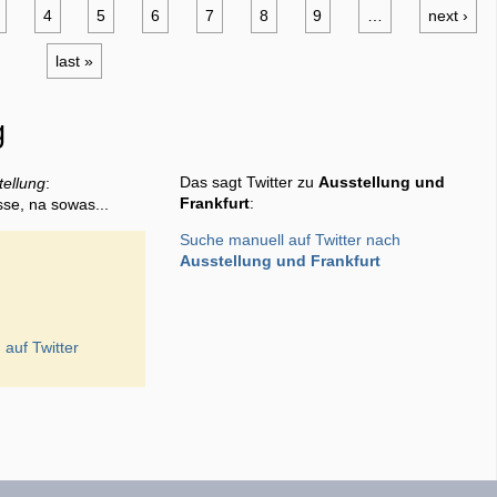
4
5
6
7
8
9
…
next ›
last »
g
Das sagt Twitter zu
Ausstellung und
tellung
:
Frankfurt
:
sse, na sowas...
Suche manuell auf Twitter nach
Ausstellung und Frankfurt
g
auf Twitter