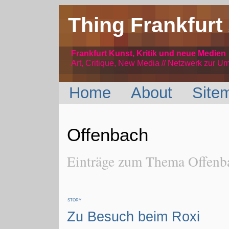
Thing Frankfurt
Frankfurt Kunst, Kritik und neue Medien
Art, Critique, New Media // Netzwerk
zur Um
Home
About
Site
Offenbach
Einträge zum Thema Offenba
STORY
Zu Besuch beim Roxi