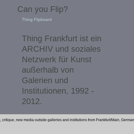
Can you Flip?
Thing Flipboard
Thing Frankfurt ist ein
ARCHIV und soziales
Netzwerk für Kunst
außerhalb von
Galerien und
Institutionen, 1992 -
2012.
t, critique, new media outside galleries and institutions from Frankfurt/Main, Germa