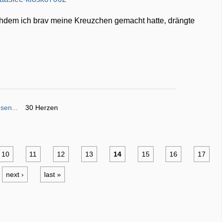
chdem ich brav meine Kreuzchen gemacht hatte, drängte
sen...
30 Herzen
10
11
12
13
14
15
16
17
next ›
last »