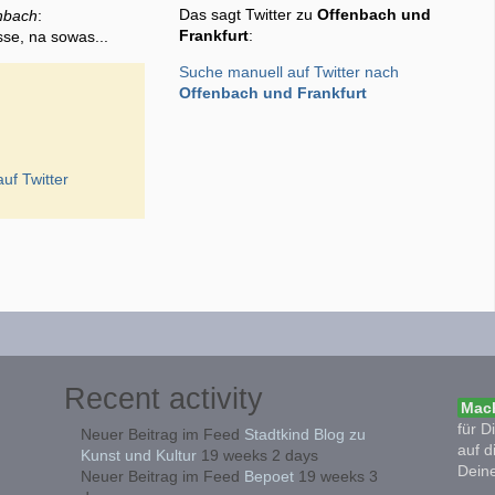
Das sagt Twitter zu
Offenbach und
nbach
:
Frankfurt
:
sse, na sowas...
Suche manuell auf Twitter nach
Offenbach und Frankfurt
uf Twitter
Recent activity
Mach
für D
Neuer Beitrag im Feed
Stadtkind Blog zu
auf d
Kunst und Kultur
19 weeks 2 days
Deine
Neuer Beitrag im Feed
Bepoet
19 weeks 3