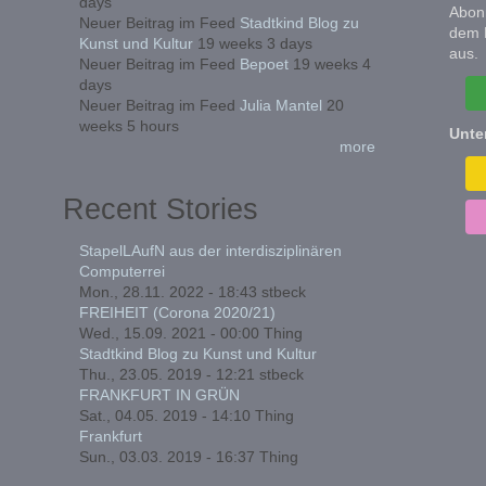
days
Abonn
Neuer Beitrag im Feed
Stadtkind Blog zu
dem 
Kunst und Kultur
19 weeks 3 days
aus.
Neuer Beitrag im Feed
Bepoet
19 weeks 4
days
Neuer Beitrag im Feed
Julia Mantel
20
weeks 5 hours
Unte
more
Recent Stories
StapelLAufN aus der interdisziplinären
Computerrei
Mon., 28.11. 2022 - 18:43
stbeck
FREIHEIT (Corona 2020/21)
Wed., 15.09. 2021 - 00:00
Thing
Stadtkind Blog zu Kunst und Kultur
Thu., 23.05. 2019 - 12:21
stbeck
FRANKFURT IN GRÜN
Sat., 04.05. 2019 - 14:10
Thing
Frankfurt
Sun., 03.03. 2019 - 16:37
Thing