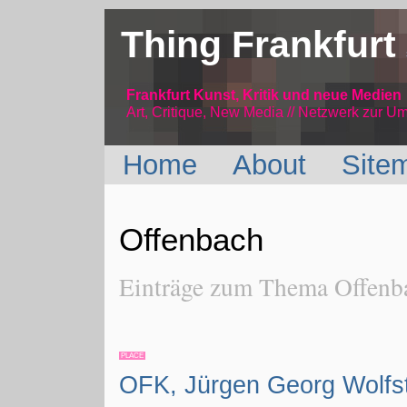
Thing Frankfurt
Frankfurt Kunst, Kritik und neue Medien
Art, Critique, New Media // Netzwerk
zur Um
Home
About
Site
Offenbach
Einträge zum Thema Offenba
PLACE
OFK, Jürgen Georg Wolfs