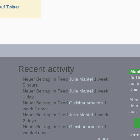
uf Twitter
Recent activity
Mach
für D
Neuer Beitrag im Feed
Julia Mantel
1 week
auf d
5 hours
Deine
Neuer Beitrag im Feed
Julia Mantel
1 week
1 day
Abonn
Neuer Beitrag im Feed
Gleisbauarbeiten
1
dem 
week 2 days
aus.
Neuer Beitrag im Feed
Julia Mantel
1 week
2 days
Neuer Beitrag im Feed
Gleisbauarbeiten
1
week 3 days
Unte
more