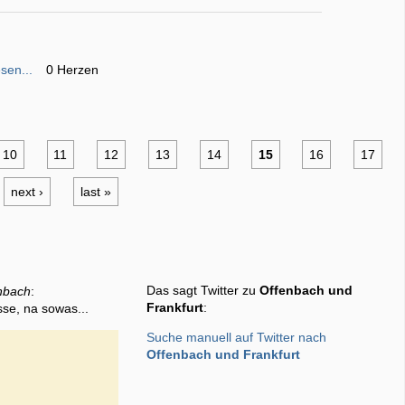
sen...
0 Herzen
10
11
12
13
14
15
16
17
next ›
last »
Das sagt Twitter zu
Offenbach und
nbach
:
Frankfurt
:
sse, na sowas...
Suche manuell auf Twitter nach
Offenbach und Frankfurt