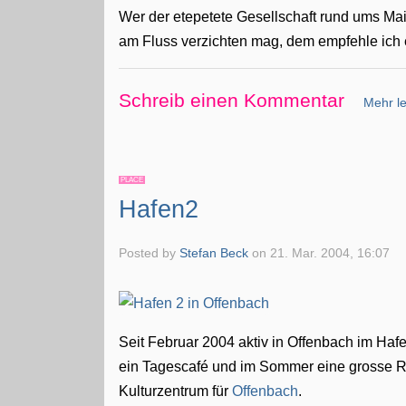
Wer der etepetete Gesellschaft rund ums Ma
am Fluss verzichten mag, dem empfehle ich e
Schreib einen Kommentar
Mehr le
PLACE
Hafen2
Posted by
Stefan Beck
on
21. Mar. 2004, 16:07
Seit Februar 2004 aktiv in Offenbach im Hafe
ein Tagescafé und im Sommer eine grosse Ra
Kulturzentrum für
Offenbach
.