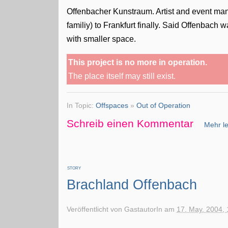
Offenbacher Kunstraum. Artist and event mana
familiy) to Frankfurt finally. Said Offenbach
with smaller space.
This project is no more in operation.
The place itself may still exist.
In Topic:
Offspaces
»
Out of Operation
Schreib einen Kommentar
Mehr le
STORY
Brachland Offenbach
Veröffentlicht von
GastautorIn
am
17. May. 2004, 