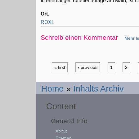
In ehemaliger Toilettenanlage am Main, ist
Ort:
ROXI
Schreib einen Kommentar
Mehr le
« first
‹ previous
1
2
Home
»
Inhalts Archiv
Content
General Info
About
Sitemap