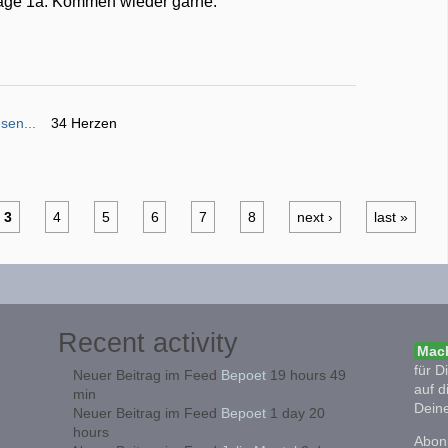
 Lage 1a. Kommen wieder gärne.
sen...
34 Herzen
3
4
5
6
7
8
next ›
last »
Recent activity
Mach
für D
Neuer Beitrag im Feed
Bepoet
19 hours 49
auf d
min
Deine
Neuer Beitrag im Feed
Bepoet
1 day 20
hours
Abonn