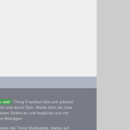
 mit!
Thing Frankfurt lebt und arbeitet
ich und durch Dich. Melde Dich als User
iesen Seiten an und beglücke uns mit
n Beiträgen.
iere die Thing Mailingliste, bleibe auf