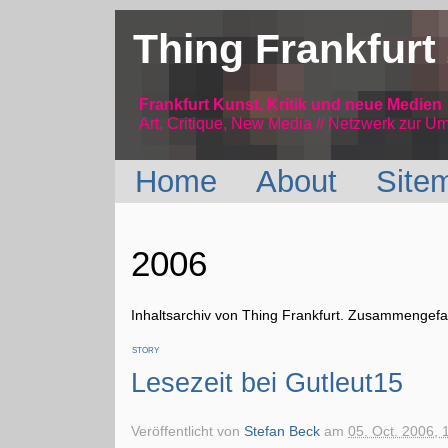
Thing Frankfurt
Frankfurt Kunst, Kritik und neue Medien
Art, Critique, New Media // Netzwerk
zur Um
Home
About
Site
2006
Inhaltsarchiv von Thing Frankfurt. Zusammengefas
STORY
Lesezeit bei Gutleut15
Veröffentlicht von
Stefan Beck
am
05. Oct. 2006, 