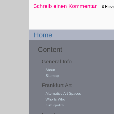
Schreib einen Kommentar
0 Herz
Home
Content
General Info
About
Sitemap
Frankfurt Art
Alternative Art Spaces
Who Is Who
Kulturpolitik