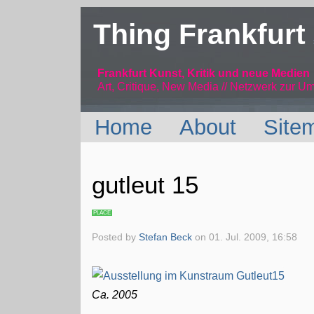
Thing Frankfurt
Frankfurt Kunst, Kritik und neue Medien
Art, Critique, New Media // Netzwerk
zur Um
Home
About
Site
gutleut 15
PLACE
Posted by
Stefan Beck
on
01. Jul. 2009, 16:58
Ca. 2005