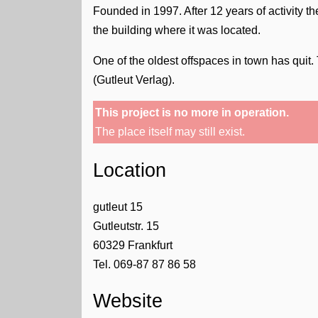
Founded in 1997. After 12 years of activity t
the building where it was located.
One of the oldest offspaces in town has qui
(Gutleut Verlag).
This project is no more in operation.
The place itself may still exist.
Location
gutleut 15
Gutleutstr. 15
60329
Frankfurt
Tel. 069-87 87 86 58
Website