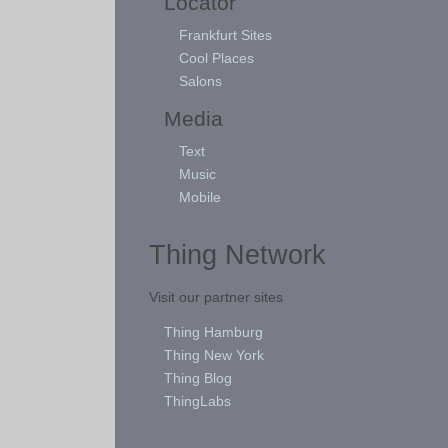
Locator
Frankfurt Sites
Cool Places
Salons
Media
Text
Music
Mobile
Thing Network
Visit our partner sites
Thing Hamburg
Thing New York
Thing Blog
ThingLabs