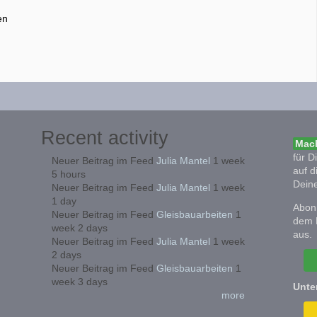
en
Recent activity
Mach
für D
Neuer Beitrag im Feed
Julia Mantel
1 week
auf d
5 hours
Deine
Neuer Beitrag im Feed
Julia Mantel
1 week
1 day
Abonn
Neuer Beitrag im Feed
Gleisbauarbeiten
1
dem 
week 2 days
aus.
Neuer Beitrag im Feed
Julia Mantel
1 week
2 days
Neuer Beitrag im Feed
Gleisbauarbeiten
1
week 3 days
Unte
more