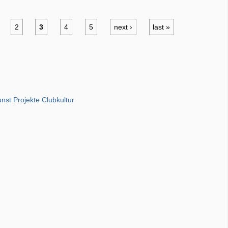
2
3
4
5
next ›
last »
unst Projekte Clubkultur