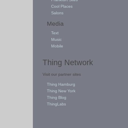
Cool Places
Salons
Media
Text
Music
Mobile
Thing Network
Visit our partner sites
Thing Hamburg
Thing New York
Thing Blog
ThingLabs