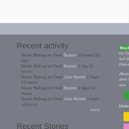
Recent activity
Mach
für D
Neuer Beitrag im Feed
Bepoet
10 hours 25
auf d
min
Deine
Neuer Beitrag im Feed
Bepoet
1 day 11
hours
Abonn
Neuer Beitrag im Feed
Julia Mantel
2 days
dem 
13 hours
aus.
Neuer Beitrag im Feed
Bepoet
2 days 14
hours
Neuer Beitrag im Feed
Julia Mantel
3 days
14 hours
Unte
more
Recent Stories