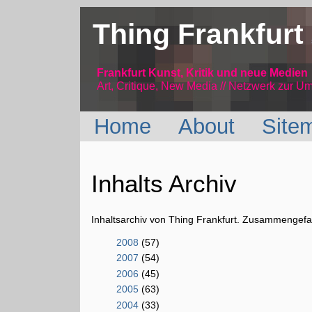
Thing Frankfurt
Frankfurt Kunst, Kritik und neue Medien
Art, Critique, New Media // Netzwerk
zur Um
Home
About
Site
Inhalts Archiv
Inhaltsarchiv von Thing Frankfurt. Zusammengefas
2008
(57)
2007
(54)
2006
(45)
2005
(63)
2004
(33)