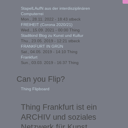
StapelLAufN aus der interdisziplinären
Computerrei
Mon., 28.11. 2022 - 18:43
stbeck
FREIHEIT (Corona 2020/21)
Wed., 15.09. 2021 - 00:00
Thing
Stadtkind Blog zu Kunst und Kultur
Thu., 23.05. 2019 - 12:21
stbeck
FRANKFURT IN GRÜN
Sat., 04.05. 2019 - 14:10
Thing
Frankfurt
Sun., 03.03. 2019 - 16:37
Thing
Can you Flip?
Thing Flipboard
Thing Frankfurt ist ein
ARCHIV und soziales
Netzwerk für Kunst