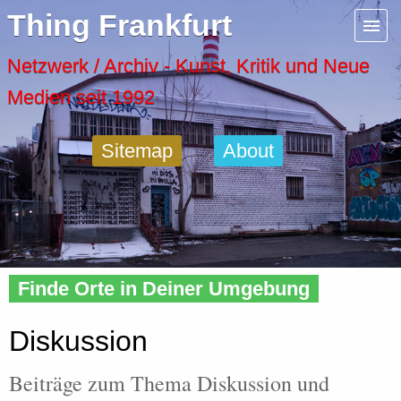
Menu
Thing Frankfurt
Artspaces
Netzwerk / Archiv - Kunst, Kritik und Neue
Medien seit 1992
Cool Places
Sitemap
About
Frankfurt Diary
Activity
Home
»
Tags
» Diskussion
Recent Posts
Finde Orte in Deiner Umgebung
Home
Diskussion
Beiträge zum Thema Diskussion und