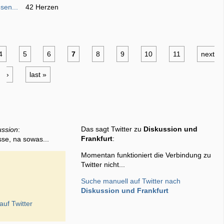
sen...
42 Herzen
4
5
6
7
8
9
10
11
next
›
last »
Das sagt Twitter zu
Diskussion und
ussion
:
Frankfurt
:
sse, na sowas...
Momentan funktioniert die Verbindung zu
Twitter nicht...
Suche manuell auf Twitter nach
Diskussion und Frankfurt
auf Twitter