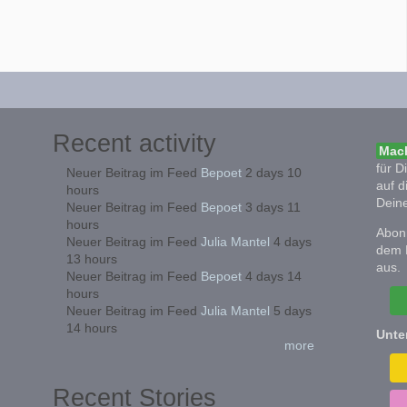
Recent activity
Mach
für D
Neuer Beitrag im Feed
Bepoet
2 days 10
auf d
hours
Deine
Neuer Beitrag im Feed
Bepoet
3 days 11
hours
Abonn
Neuer Beitrag im Feed
Julia Mantel
4 days
dem 
13 hours
aus.
Neuer Beitrag im Feed
Bepoet
4 days 14
hours
Neuer Beitrag im Feed
Julia Mantel
5 days
14 hours
Unte
more
Recent Stories