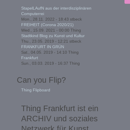
StapelLAufN aus der interdisziplinären
Computerrei
Mon., 28.11. 2022 - 18:43
stbeck
FREIHEIT (Corona 2020/21)
Wed., 15.09. 2021 - 00:00
Thing
Stadtkind Blog zu Kunst und Kultur
Thu., 23.05. 2019 - 12:21
stbeck
FRANKFURT IN GRÜN
Sat., 04.05. 2019 - 14:10
Thing
Frankfurt
Sun., 03.03. 2019 - 16:37
Thing
Can you Flip?
Thing Flipboard
Thing Frankfurt ist ein
ARCHIV und soziales
Netzwerk für Kunst