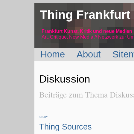
Thing Frankfurt
Frankfurt Kunst, Kritik und neue Medien
Art, Critique, New Media // Netzwerk
zur Um
Home
About
Site
Diskussion
Beiträge zum Thema Diskus
STORY
Thing Sources