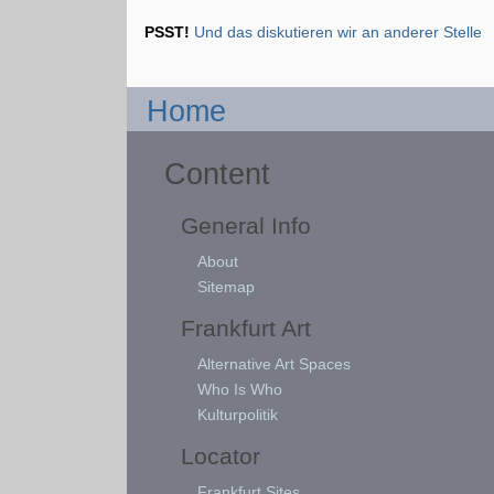
PSST!
Und das diskutieren wir an anderer Stelle
Home
Content
General Info
About
Sitemap
Frankfurt Art
Alternative Art Spaces
Who Is Who
Kulturpolitik
Locator
Frankfurt Sites