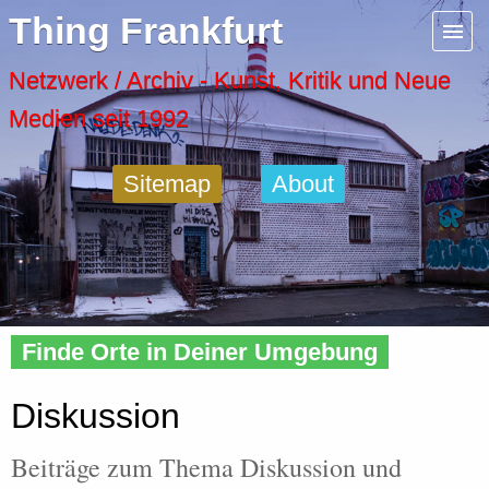
Menu
Thing Frankfurt
Artspaces
Netzwerk / Archiv - Kunst, Kritik und Neue
Medien seit 1992
Cool Places
Sitemap
About
Frankfurt Diary
Activity
Home
»
Tags
» Diskussion
Recent Posts
Finde Orte in Deiner Umgebung
Home
Diskussion
Beiträge zum Thema Diskussion und