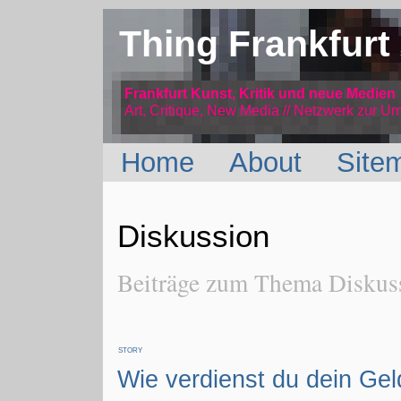
Thing Frankfurt
Frankfurt Kunst, Kritik und neue Medien
Art, Critique, New Media // Netzwerk
zur Um
Home
About
Site
Diskussion
Beiträge zum Thema Diskus
STORY
Wie verdienst du dein Gel