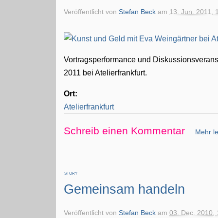
Veröffentlicht von
Stefan Beck
am
13. Jun. 2011, 
Vortragsperformance und Diskussionsveranst
2011 bei Atelierfrankfurt.
Ort:
Atelierfrankfurt
Schreib einen Kommentar
Mehr le
STORY
Gemeinsam handeln
Veröffentlicht von
Stefan Beck
am
03. Dec. 2010, 