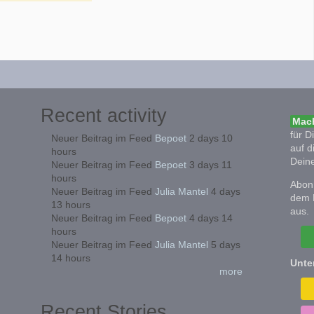
Recent activity
Mach
für D
Neuer Beitrag im Feed
Bepoet
2 days 10
auf d
hours
Deine
Neuer Beitrag im Feed
Bepoet
3 days 11
hours
Abonn
Neuer Beitrag im Feed
Julia Mantel
4 days
dem 
13 hours
aus.
Neuer Beitrag im Feed
Bepoet
4 days 14
hours
Neuer Beitrag im Feed
Julia Mantel
5 days
14 hours
Unte
more
Recent Stories