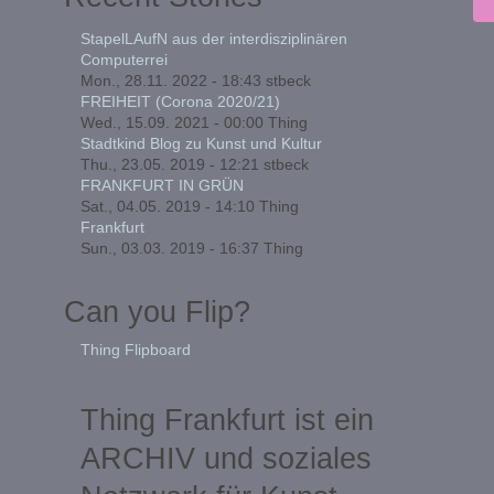
StapelLAufN aus der interdisziplinären
Computerrei
Mon., 28.11. 2022 - 18:43
stbeck
FREIHEIT (Corona 2020/21)
Wed., 15.09. 2021 - 00:00
Thing
Stadtkind Blog zu Kunst und Kultur
Thu., 23.05. 2019 - 12:21
stbeck
FRANKFURT IN GRÜN
Sat., 04.05. 2019 - 14:10
Thing
Frankfurt
Sun., 03.03. 2019 - 16:37
Thing
Can you Flip?
Thing Flipboard
Thing Frankfurt ist ein
ARCHIV und soziales