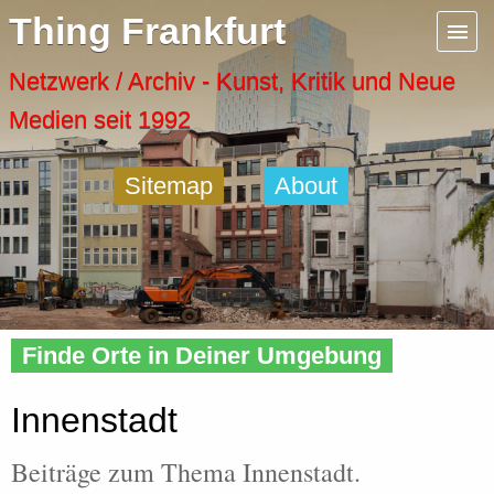
Menu
Thing Frankfurt
Artspaces
Netzwerk / Archiv - Kunst, Kritik und Neue
Medien seit 1992
Cool Places
Sitemap
About
Frankfurt Diary
Activity
Home
»
Tags
» Innenstadt
Recent Posts
Finde Orte in Deiner Umgebung
Home
Innenstadt
Beiträge zum Thema Innenstadt.