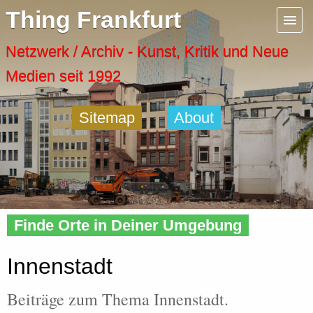
Menu
Thing Frankfurt
Artspaces
Netzwerk / Archiv - Kunst, Kritik und Neue
Medien seit 1992
Cool Places
Sitemap
About
Frankfurt Diary
Activity
Home
»
Tags
» Innenstadt
Recent Posts
Finde Orte in Deiner Umgebung
Home
Innenstadt
Beiträge zum Thema Innenstadt.