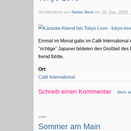
Veröffentlicht von
Stefan Beck
am
29. Dec. 2003, 
Einmal im Monat gabs im Café International 
"richtige" Japaner bildeten den Großteil des
fremd fühlte.
Ort:
Café International
Schreib einen Kommentar
Mehr le
STORY
Sommer am Main