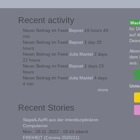
Recent activity
Mach
für D
Neuer Beitrag im Feed
Bepoet
19 hours 49
auf d
min
Deine
Neuer Beitrag im Feed
Bepoet
1 day 20
hours
Abonn
Neuer Beitrag im Feed
Julia Mantel
2 days
dem 
22 hours
aus.
Neuer Beitrag im Feed
Bepoet
2 days 23
hours
Neuer Beitrag im Feed
Julia Mantel
4 days
4 min
Unte
more
Recent Stories
StapelLAufN aus der interdisziplinären
Computerrei
Mon., 28.11. 2022 - 18:43
stbeck
FREIHEIT (Corona 2020/21)