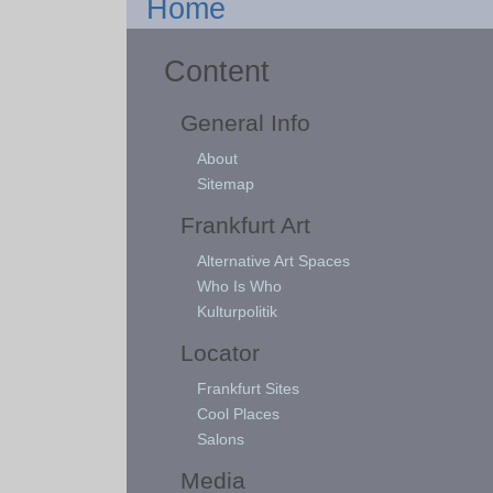
Home
Content
General Info
About
Sitemap
Frankfurt Art
Alternative Art Spaces
Who Is Who
Kulturpolitik
Locator
Frankfurt Sites
Cool Places
Salons
Media