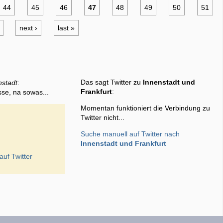
44
45
46
47
48
49
50
51
next ›
last »
Das sagt Twitter zu
Innenstadt und
nstadt
:
Frankfurt
:
sse, na sowas...
Momentan funktioniert die Verbindung zu
Twitter nicht...
Suche manuell auf Twitter nach
Innenstadt und Frankfurt
auf Twitter