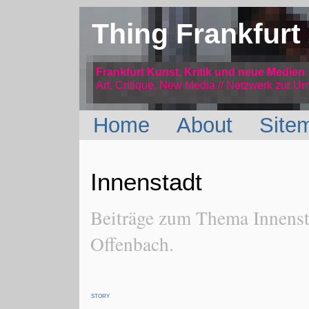
Thing Frankfurt
Frankfurt Kunst, Kritik und neue Medien
Art, Critique, New Media // Netzwerk
zur Um
Home
About
Site
Innenstadt
Beiträge zum Thema Innenst
Offenbach.
STORY