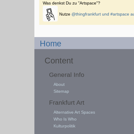
Was denkst Du zu "Artspace"?
Nutze
@thingfrankfurt und
#artspace
au
Home
Content
General Info
About
Sitemap
Frankfurt Art
Alternative Art Spaces
Who Is Who
Kulturpolitik