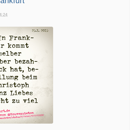
rankfurt
14:24