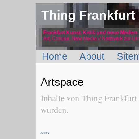
Thing Frankfurt
Frankfurt Kunst, Kritik und neue Medien
Art, Critique, New Media // Netzwerk
zur Um
Home
About
Site
Artspace
Inhalte von Thing Frankfurt
wurden.
STORY