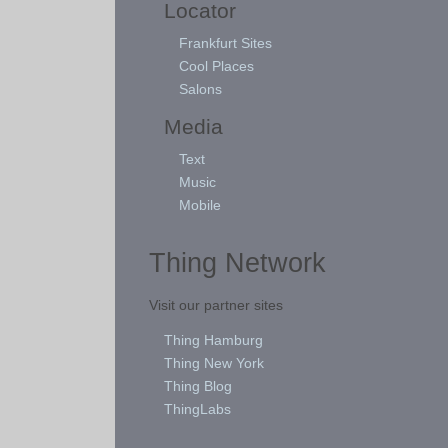
Locator
Frankfurt Sites
Cool Places
Salons
Media
Text
Music
Mobile
Thing Network
Visit our partner sites
Thing Hamburg
Thing New York
Thing Blog
ThingLabs