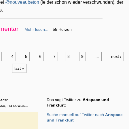
bei
@nouveaubeton
(leider schon wieder verschwunden), der
s.
mentar
Mehr lesen...
55 Herzen
4
5
6
7
8
9
…
next ›
last »
Das sagt Twitter zu
Artspace und
pace
:
Frankfurt
:
sse, na sowas...
Suche manuell auf Twitter nach
Artspace
und Frankfurt