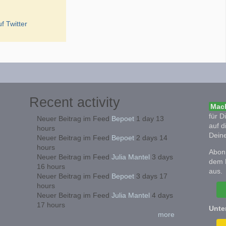
f Twitter
Recent activity
Mach
für D
Neuer Beitrag im Feed
Bepoet
1 day 13
auf d
hours
Deine
Neuer Beitrag im Feed
Bepoet
2 days 14
hours
Abonn
Neuer Beitrag im Feed
Julia Mantel
3 days
dem 
16 hours
aus.
Neuer Beitrag im Feed
Bepoet
3 days 17
hours
Neuer Beitrag im Feed
Julia Mantel
4 days
17 hours
Unte
more