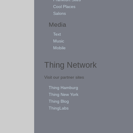
Cool Places
Salons
Media
Text
Music
Mobile
Thing Network
Visit our partner sites
Thing Hamburg
Thing New York
Thing Blog
ThingLabs