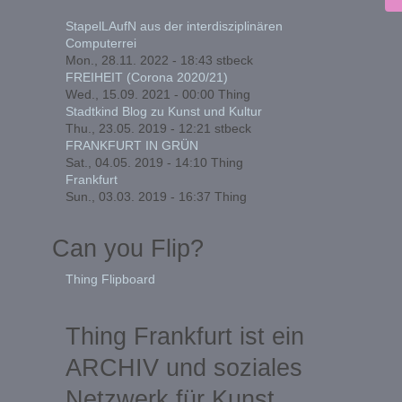
StapelLAufN aus der interdisziplinären
Computerrei
Mon., 28.11. 2022 - 18:43
stbeck
FREIHEIT (Corona 2020/21)
Wed., 15.09. 2021 - 00:00
Thing
Stadtkind Blog zu Kunst und Kultur
Thu., 23.05. 2019 - 12:21
stbeck
FRANKFURT IN GRÜN
Sat., 04.05. 2019 - 14:10
Thing
Frankfurt
Sun., 03.03. 2019 - 16:37
Thing
Can you Flip?
Thing Flipboard
Thing Frankfurt ist ein
ARCHIV und soziales
Netzwerk für Kunst