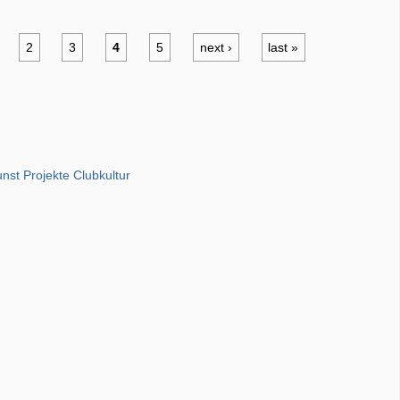
2
3
4
5
next ›
last »
unst Projekte Clubkultur