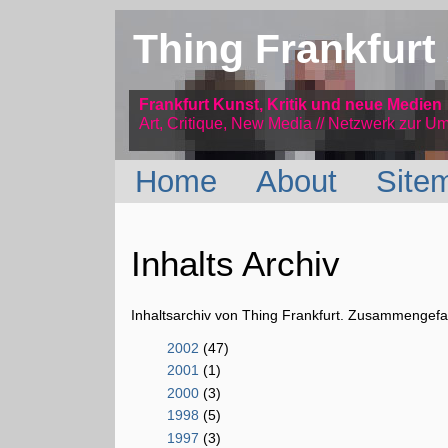
Thing Frankfurt
Frankfurt Kunst, Kritik und neue Medien
Art, Critique, New Media // Netzwerk
zur Um
Home
About
Site
Inhalts Archiv
Inhaltsarchiv von Thing Frankfurt. Zusammengefas
2002
(47)
2001
(1)
2000
(3)
1998
(5)
1997
(3)