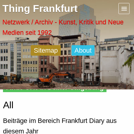
Menu
Thing Frankfurt
Artspaces
Netzwerk / Archiv - Kunst, Kritik und Neue
Medien seit 1992
Cool Places
Sitemap
About
Frankfurt Diary
Activity
Finde Orte in Deiner Umgebung
Recent Posts
All
Home
Beiträge im Bereich Frankfurt Diary aus
diesem Jahr