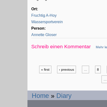
Ort:
Fruchtig A-Hoy
Wassersportverein
Person:
Annette Gloser
Schreib einen Kommentar
Mehr le
« first
‹ previous
…
8
…
Home
»
Diary