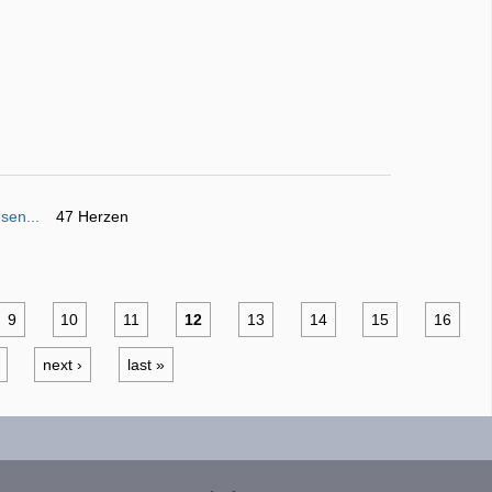
sen...
47 Herzen
9
10
11
12
13
14
15
16
next ›
last »