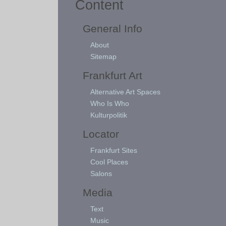
Content
General Info
About
Sitemap
Frankfurt Art
Alternative Art Spaces
Who Is Who
Kulturpolitik
Locator
Frankfurt Sites
Cool Places
Salons
Media
Text
Music