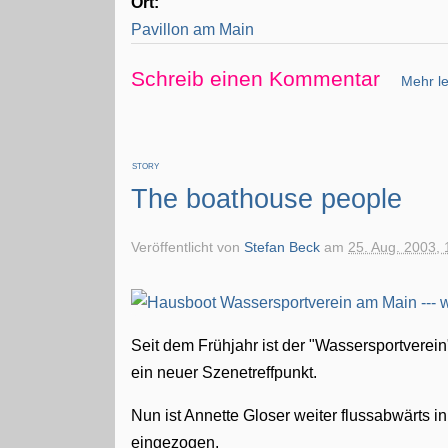
Ort:
Pavillon am Main
Schreib einen Kommentar
Mehr le
STORY
The boathouse people
Veröffentlicht von
Stefan Beck
am
25. Aug. 2003, 
Seit dem Frühjahr ist der "Wassersportverein
ein neuer Szenetreffpunkt.
Nun ist Annette Gloser weiter flussabwärts i
eingezogen.