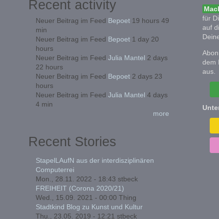
Recent activity
Mach
für D
Neuer Beitrag im Feed
Bepoet
19 hours 49
auf d
min
Deine
Neuer Beitrag im Feed
Bepoet
1 day 20
hours
Abonn
Neuer Beitrag im Feed
Julia Mantel
2 days
dem 
22 hours
aus.
Neuer Beitrag im Feed
Bepoet
2 days 23
hours
Neuer Beitrag im Feed
Julia Mantel
4 days
4 min
Unte
more
Recent Stories
StapelLAufN aus der interdisziplinären
Computerrei
Mon., 28.11. 2022 - 18:43
stbeck
FREIHEIT (Corona 2020/21)
Wed., 15.09. 2021 - 00:00
Thing
Stadtkind Blog zu Kunst und Kultur
Thu., 23.05. 2019 - 12:21
stbeck