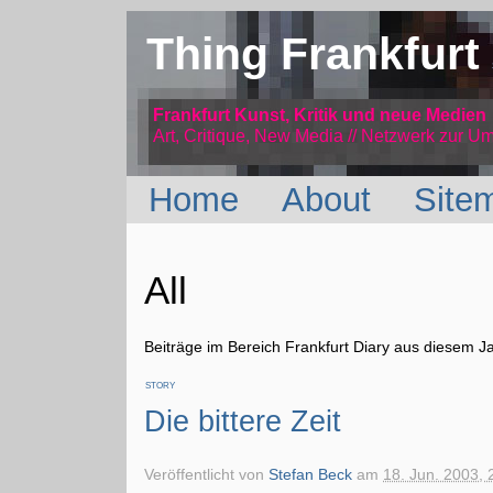
Thing Frankfurt
Frankfurt Kunst, Kritik und neue Medien
Art, Critique, New Media // Netzwerk
zur Um
Home
About
Site
All
Beiträge im Bereich Frankfurt Diary aus diesem J
STORY
Die bittere Zeit
Veröffentlicht von
Stefan Beck
am
18. Jun. 2003, 