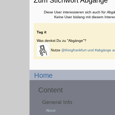
Zum Stichwort Abgänge
Diese User interessieren sich auch für
Abg
Keine User bislang mit diesem Intere
Tag it
Was denkst Du zu "Abgänge"?
Nutze
@thingfrankfurt und
#abgänge
au
Home
Content
General Info
About