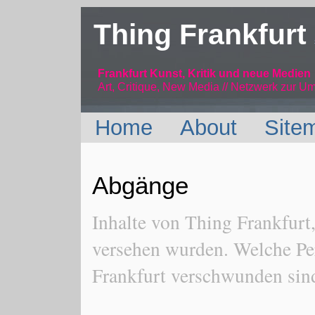
Thing Frankfurt
Frankfurt Kunst, Kritik und neue Medien
Art, Critique, New Media // Netzwerk
zur Um
Home
About
Site
Abgänge
Inhalte von Thing Frankfurt
versehen wurden. Welche Pe
Frankfurt verschwunden sin