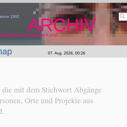
since 1992
ARCHIV
gestaltung Frankfurter Kunst
map
07. Aug. 2026, 00:26
, die mit dem Stichwort Abgänge
rsonen, Orte und Projekte aus
d.