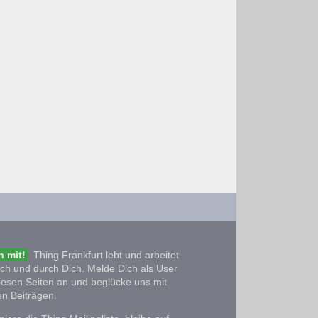
 mit!
Thing Frankfurt lebt und arbeitet
ich und durch Dich. Melde Dich als User
iesen Seiten an und beglücke uns mit
n Beiträgen.