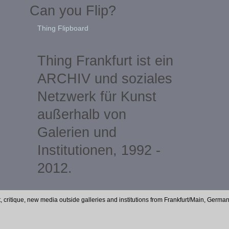
Can you Flip?
Thing Flipboard
Thing Frankfurt ist ein
ARCHIV und soziales
Netzwerk für Kunst
außerhalb von
Galerien und
Institutionen, 1992 -
2012.
t, critique, new media outside galleries and institutions from Frankfurt/Main, Germa