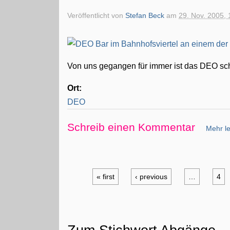
Veröffentlicht von
Stefan Beck
am
29. Nov. 2005, 
Von uns gegangen für immer ist das DEO sch
Ort:
DEO
Schreib einen Kommentar
Mehr le
« first
‹ previous
…
4