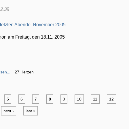
13:00
on am Freitag, den 18.11. 2005
sen...
27 Herzen
5
6
7
8
9
10
11
12
next ›
last »