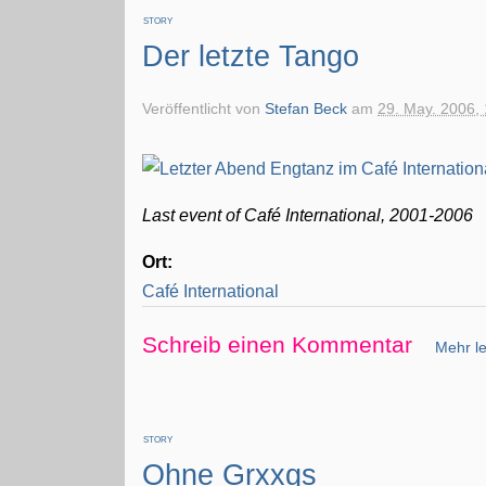
STORY
Der letzte Tango
Veröffentlicht von
Stefan Beck
am
29. May. 2006,
Last event of Café International, 2001-2006
Ort:
Café International
Schreib einen Kommentar
Mehr le
STORY
Ohne Grxxgs