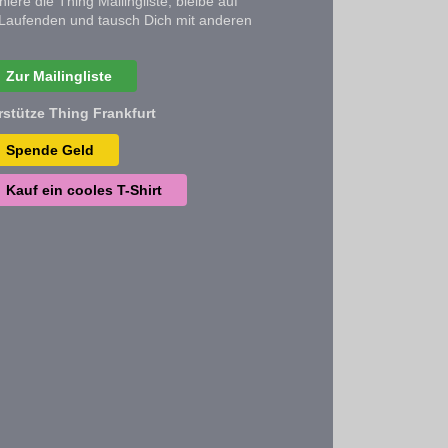
iere die Thing Mailingliste, bleibe auf
Laufenden und tausch Dich mit anderen
Zur Mailingliste
rstütze Thing Frankfurt
Spende Geld
Kauf ein cooles T-Shirt