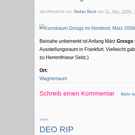
Veröffentlicht von
Stefan Beck
am
31. Mar. 2006, 
Beinahe unbemerkt ist Anfang März
Grxxgs
Ausstellungsraum in Frankfurt. Vielleicht g
zu Herrenfriseur Seitz.)
Ort:
Wagnerraum
Schreib einen Kommentar
Mehr le
STORY
DEO RIP