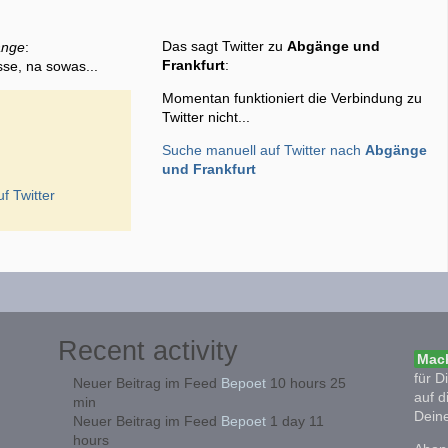
Das sagt Twitter zu
Abgänge und
änge
:
Frankfurt
:
sse, na sowas...
Momentan funktioniert die Verbindung zu
Twitter nicht...
Suche manuell auf Twitter nach
Abgänge
und Frankfurt
f Twitter
Recent activity
Mach
für D
Neuer Beitrag im Feed
Bepoet
10 hours 25
auf d
min
Deine
Neuer Beitrag im Feed
Bepoet
1 day 11
hours