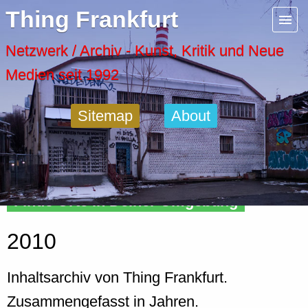
Menu
Thing Frankfurt
Artspaces
Netzwerk / Archiv - Kunst, Kritik und Neue
Medien seit 1992
Cool Places
Sitemap
About
Frankfurt Diary
Activity
Finde Orte in Deiner Umgebung
Recent Posts
2010
Home
Inhaltsarchiv von Thing Frankfurt.
Zusammengefasst in Jahren.