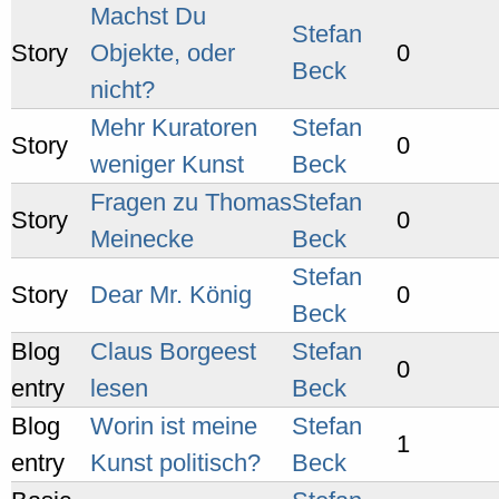
Machst Du
Stefan
Story
Objekte, oder
0
Beck
nicht?
Mehr Kuratoren
Stefan
Story
0
weniger Kunst
Beck
Fragen zu Thomas
Stefan
Story
0
Meinecke
Beck
Stefan
Story
Dear Mr. König
0
Beck
Blog
Claus Borgeest
Stefan
0
entry
lesen
Beck
Blog
Worin ist meine
Stefan
1
entry
Kunst politisch?
Beck